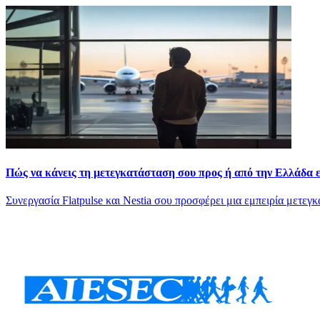
Πώς να κάνεις τη μετεγκατάσταση σου προς ή από την Ελλάδα 
Συνεργασία Flatpulse και Nestia σου προσφέρει μια εμπειρία μετεγ