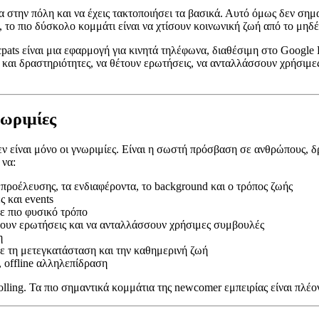
σα στην πόλη και να έχεις τακτοποιήσει τα βασικά. Αυτό όμως δεν σημ
rs, το πιο δύσκολο κομμάτι είναι να χτίσουν κοινωνική ζωή από το μηδ
cpats είναι μια εφαρμογή για κινητά τηλέφωνα, διαθέσιμη στο Google
 και δραστηριότητες, να θέτουν ερωτήσεις, να ανταλλάσσουν χρήσιμε
νωριμίες
δεν είναι μόνο οι γνωριμίες. Είναι η σωστή πρόσβαση σε ανθρώπους, 
 να:
ροέλευσης, τα ενδιαφέροντα, το background και ο τρόπος ζωής
 και events
ε πιο φυσικό τρόπο
ουν ερωτήσεις και να ανταλλάσσουν χρήσιμες συμβουλές
η
ε τη μετεγκατάσταση και την καθημερινή ζωή
, offline αλληλεπίδραση
crolling. Τα πιο σημαντικά κομμάτια της newcomer εμπειρίας είναι πλ