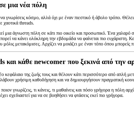
σε μια νέα πόλη
ς να γνωρίσεις κόσμο, αλλά όχι με έναν πιεστικό ή άβολο τρόπο. Θέλ
 χαοτικά threads.
πεί μια άγνωστη πόλη σε κάτι πιο οικείο και προσωπικό. Ένα χαλαρό σ
ορεί να κάνει ολόκληρη την εβδομάδα να φαίνεται πιο ευχάριστη. Και
 μόλις μετακόμισες. Αρχίζει να μοιάζει με έναν τόπο όπου μπορείς π
mads και κάθε newcomer που ξεκινά από την α
νέο κεφάλαιο της ζωής τους και θέλουν κάτι περισσότερο από απλή μ
α λάβουν χρήσιμη καθοδήγηση και να δημιουργήσουν πραγματική κοιν
οιον γνωρίζεις, τι κάνεις, τι μαθαίνεις και πόσο γρήγορα η πόλη αρχίζ
χει σχεδιαστεί για να σε βοηθήσει να φτάσεις εκεί πιο γρήγορα.