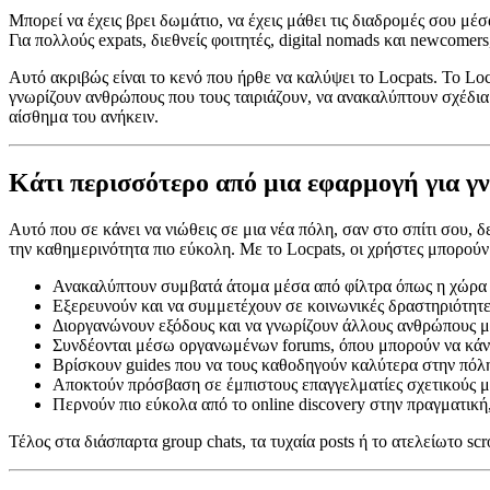
Μπορεί να έχεις βρει δωμάτιο, να έχεις μάθει τις διαδρομές σου μέ
Για πολλούς expats, διεθνείς φοιτητές, digital nomads και newcome
Αυτό ακριβώς είναι το κενό που ήρθε να καλύψει το Locpats. Το Lo
γνωρίζουν ανθρώπους που τους ταιριάζουν, να ανακαλύπτουν σχέδια
αίσθημα του ανήκειν.
Κάτι περισσότερο από μια εφαρμογή για γ
Αυτό που σε κάνει να νιώθεις σε μια νέα πόλη, σαν στο σπίτι σου, 
την καθημερινότητα πιο εύκολη. Με το Locpats, οι χρήστες μπορούν
Ανακαλύπτουν συμβατά άτομα μέσα από φίλτρα όπως η χώρα π
Εξερευνούν και να συμμετέχουν σε κοινωνικές δραστηριότητες
Διοργανώνουν εξόδους και να γνωρίζουν άλλους ανθρώπους μ
Συνδέονται μέσω οργανωμένων forums, όπου μπορούν να κάν
Βρίσκουν guides που να τους καθοδηγούν καλύτερα στην πόλ
Αποκτούν πρόσβαση σε έμπιστους επαγγελματίες σχετικούς μ
Περνούν πιο εύκολα από το online discovery στην πραγματική
Τέλος στα διάσπαρτα group chats, τα τυχαία posts ή το ατελείωτο s