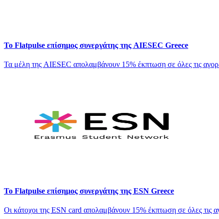
Το Flatpulse επίσημος συνεργάτης της AIESEC Greece
Τα μέλη της AIESEC απολαμβάνουν 15% έκπτωση σε όλες τις αγορές 
Το Flatpulse επίσημος συνεργάτης της ESN Greece
Οι κάτοχοι της ESN card απολαμβάνουν 15% έκπτωση σε όλες τις αγο