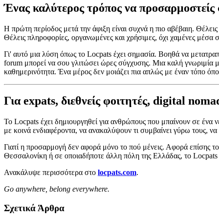
Ένας καλύτερος τρόπος να προσαρμοστείς 
Η πρώτη περίοδος μετά την άφιξη είναι συχνά η πιο αβέβαιη. Θέλει
Θέλεις πληροφορίες, οργανωμένες και χρήσιμες, όχι χαμένες μέσα σε
Γι' αυτό μια λύση όπως το Locpats έχει σημασία. Βοηθά να μετατρα
forum μπορεί να σου γλιτώσει ώρες σύγχυσης. Μια καλή γνωριμία μπ
καθημερινότητα. Ένα μέρος δεν μοιάζει πια απλώς με έναν τόπο όπου
Για expats, διεθνείς φοιτητές, digital no
Το Locpats έχει δημιουργηθεί για ανθρώπους που μπαίνουν σε ένα 
με κοινά ενδιαφέροντα, να ανακαλύψουν τι συμβαίνει γύρω τους, ν
Γιατί η προσαρμογή δεν αφορά μόνο το πού μένεις. Αφορά επίσης το π
Θεσσαλονίκη ή σε οποιαδήποτε άλλη πόλη της Ελλάδας, το Locpats έ
Ανακάλυψε περισσότερα στο
locpats.com
.
Go anywhere, belong everywhere.
Σχετικά Άρθρα