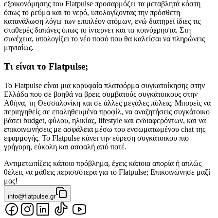
εξοικονόμησης του Flatpulse προσαρμόζει τα μεταβλητά κόστη
όπως το ρεύμα και το νερό, υπολογίζοντας την πρόσθετη
κατανάλωση λόγω των επιπλέον ατόμων, ενώ διατηρεί ίδιες τις
σταθερές δαπάνες όπως το ίντερνετ και τα κοινόχρηστα. Στη
συνέχεια, υπολογίζει το νέο ποσό που θα καλείσαι να πληρώνεις
μηνιαίως.
Τι είναι το Flatpulse;
Το Flatpulse είναι μια κορυφαία πλατφόρμα συγκατοίκησης στην
Ελλάδα που σε βοηθά να βρεις συμβατούς συγκάτοικους στην
Αθήνα, τη Θεσσαλονίκη και σε άλλες μεγάλες πόλεις. Μπορείς να
περιηγηθείς σε επαληθευμένα προφίλ, να αναζητήσεις συγκάτοικο
βάσει budget, φύλου, ηλικίας, lifestyle και ενδιαφερόντων, και να
επικοινωνήσεις με ασφάλεια μέσω του ενσωματωμένου chat της
εφαρμογής. Το Flatpulse κάνει την εύρεση συγκάτοικου πιο
γρήγορη, εύκολη και ασφαλή από ποτέ.
Αντιμετωπίζεις κάποιο πρόβλημα, έχεις κάποια απορία ή απλώς
θέλεις να μάθεις περισσότερα για το Flatpulse; Επικοινώνησε μαζί
μας!
info@flatpulse.gr