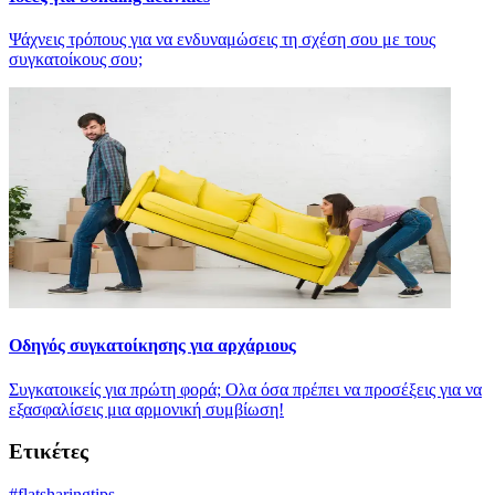
Ψάχνεις τρόπους για να ενδυναμώσεις τη σχέση σου με τους
συγκατοίκους σου;
Οδηγός συγκατοίκησης για αρχάριους
Συγκατοικείς για πρώτη φορά; Oλα όσα πρέπει να προσέξεις για να
εξασφαλίσεις μια αρμονική συμβίωση!
Ετικέτες
#
flatsharingtips