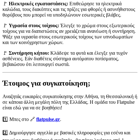
🚩
Ηλεκτρικές εγκαταστάσεις:
Επιθεώρησε τα ηλεκτρικά
καλώδια, τους διακόπτες και τις πρίζες για φθορές ή ασυνήθιστους
θορύβους που μπορεί να υποδηλώνουν εσωτερικές βλάβες.
🚩
Υγρασία στους τοίχους:
Έλεγξε το χρώμα στους εξωτερικούς
τοίχους για να διαπιστώσεις αν χρειάζεται ανανέωση ή συντήρηση.
Ψάξε για υγρασία στους εσωτερικούς τοίχους των υπνοδωματίων
και των κοινόχρηστων χώρων.
🚩
Συντήρηση κήπου:
Κλάδεψε τα φυτά και έλεγξε για τυχόν
ασθένειες. Εάν διαθέτεις σύστημα αυτόματου ποτίσματος,
βεβαιώσου ότι λειτουργεί σωστά.
Έτοιμος για συγκατοίκηση;
Αναζητάς ευκαιρίες συγκατοίκησης στην Αθήνα, τη Θεσσαλονική ή
σε κάποια άλλη μεγάλη πόλη της Ελλάδας. Η ομάδα του Flatpulse
είναι εδώ για να σε βοηθήσει!
1️⃣ Μπες στο 🔗
flatpulse.gr
.
2️⃣ Δημιούργησε αγγελία με βασικές πληροφορίες για εσένα και