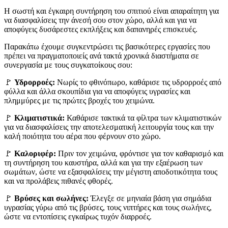
Η σωστή και έγκαιρη συντήρηση του σπιτιού είναι απαραίτητη για
να διασφαλίσεις την άνεσή σου στον χώρο, αλλά και για να
αποφύγεις δυσάρεστες εκπλήξεις και δαπανηρές επισκευές.
Παρακάτω έχουμε συγκεντρώσει τις βασικότερες εργασίες που
πρέπει να πραγματοποιείς ανά τακτά χρονικά διαστήματα σε
συνεργασία με τους συγκατοίκους σου:
🚩
Υδρορροές:
Νωρίς το φθινόπωρο, καθάρισε τις υδρορροές από
φύλλα και άλλα σκουπίδια για να αποφύγεις υγρασίες και
πλημμύρες με τις πρώτες βροχές του χειμώνα.
🚩
Κλιματιστικά:
Καθάρισε τακτικά τα φίλτρα των κλιματιστικών
για να διασφαλίσεις την αποτελεσματική λειτουργία τους και την
καλή ποιότητα του αέρα που φέρνουν στο χώρο.
🚩
Καλοριφέρ:
Πριν τον χειμώνα, φρόντισε για τον καθαρισμό και
τη συντήρηση του καυστήρα, αλλά και για την εξαέρωση των
σωμάτων, ώστε να εξασφαλίσεις την μέγιστη αποδοτικότητα τους
και να προλάβεις πιθανές φθορές.
🚩
Βρύσες και σωλήνες:
Έλεγξε σε μηνιαία βάση για σημάδια
υγρασίας γύρω από τις βρύσες, τους νιπτήρες και τους σωλήνες,
ώστε να εντοπίσεις εγκαίρως τυχόν διαρροές.