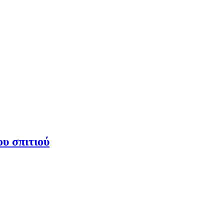
υ σπιτιού