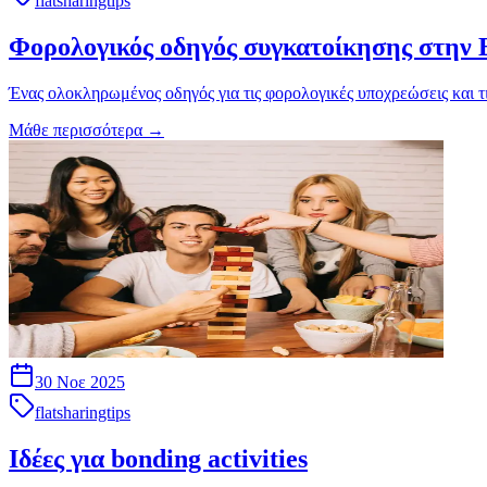
flatsharingtips
Φορολογικός οδηγός συγκατοίκησης στην 
Ένας ολοκληρωμένος οδηγός για τις φορολογικές υποχρεώσεις και τ
Μάθε περισσότερα
→
30 Νοε 2025
flatsharingtips
Ιδέες για bonding activities