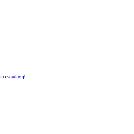
ια ενοικίαση!