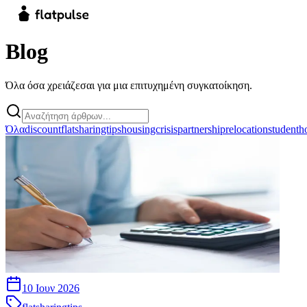
Blog
Όλα όσα χρειάζεσαι για μια επιτυχημένη συγκατοίκηση.
Όλα
discount
flatsharingtips
housingcrisis
partnership
relocation
studenth
10 Ιουν 2026