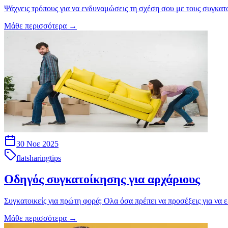
Ψάχνεις τρόπους για να ενδυναμώσεις τη σχέση σου με τους συγκατ
Μάθε περισσότερα
→
30 Νοε 2025
flatsharingtips
Οδηγός συγκατοίκησης για αρχάριους
Συγκατοικείς για πρώτη φορά; Oλα όσα πρέπει να προσέξεις για να
Μάθε περισσότερα
→