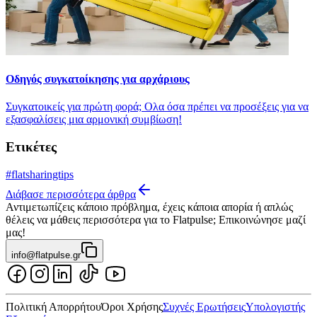
Οδηγός συγκατοίκησης για αρχάριους
Συγκατοικείς για πρώτη φορά; Oλα όσα πρέπει να προσέξεις για να
εξασφαλίσεις μια αρμονική συμβίωση!
Ετικέτες
#
flatsharingtips
Διάβασε περισσότερα άρθρα
Αντιμετωπίζεις κάποιο πρόβλημα, έχεις κάποια απορία ή απλώς
θέλεις να μάθεις περισσότερα για το Flatpulse; Επικοινώνησε μαζί
μας!
info@flatpulse.gr
Πολιτική Απορρήτου
Όροι Χρήσης
Συχνές Ερωτήσεις
Υπολογιστής