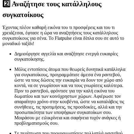
2️⃣ Αναζήτησε τους κατάλληλους
συγκατοίκους
Έχοντας πλέον καθαρή εικόνα του τι προσφέρεις και του τι
χρειάζεσαι, έφτασε η ώρα να αναζητήσεις τους κατάλληλους
συγκατοίκους για σένα. Το Flatpulse είναι δίπλα σου σε αυτό το
μοναδικό ταξίδι!
Δημιούργησε αγγελία και αναζήτησε ενεργά ευκαιρίες
συγκατοίκησης.
Μόλις εντοπίσεις άτομα που θεωρείς δυνητικά κατάλληλα
για συγκατοίκους, προγραμμάτισε άμεσα ένα ραντεβού,
ώστε να τους δώσεις την ευκαιρία να δουν τον χώρο από
κοντά, να σε γνωρίσουν και να τους γνωρίσεις καλύτερα.
Πριν το ραντεβού, φρόντισε για την καλή εικόνα του
δωματίου και των κοινόχρηστων χώρων. Αφιέρωσε τον
απαραίτητο χρόνο στην κουβέντα, ώστε να καταλάβεις τις
συνήθειες, τις προτιμήσεις, τις προσδοκίες, αλλά και την
προσωπικότητα των υποψήφιων συγκατοίκων σου.
Μοιράσου με ειλικρίνεια και σαφήνεια τυχόν ανάγκες ή
προβληματισμούς σου.
Σε περίπτωση που προγραμματίσεις πολλαπλά ραντεβού,