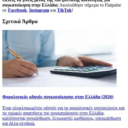
συγκατοίκηση στην Ελλάδα;
Aκολούθησε σήμερα το Flatpulse
σε
Facebook
,
Instagram
και
TikTok
!
Σχετικά Άρθρα
Φορολογικός οδηγός συγκατοίκησης στην Ελλάδα (2026)
Ένας ολοκληρωμένος οδηγός για τις φορολογικές υποχρεώσεις και
τις νομικές απαιτήσεις της συγκατοίκησης στην Ελλάδα,
καλύπτοντας συνμίσθωση, ξεχωριστές μισθώσεις, υπεκμίσθωση
και άλλα σενάρια.