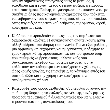
υπόψιν σημαντικούς παράγοντες όπως το μέγεθος, η
τοποθεσία και η εγγύτητα του σε μέσα μαζικής μεταφοράς
και καταστήματα. Επίσης, συγκέντρωσε και επικοινώνησε με
σαφήνεια, όλες τις οικονομικές υποχρεώσεις που πρόκειται
να επιβαρύνουν τους συγκατοίκους σου, πέραν του ενοικίου,
όπως πάγια έξοδα ηλεκτρικού ρεύματος, τηλεφώνου, νερού,
κοινοχρήστων κλπ.
Καθόρισε τις προσδοκίες σου ως προς την συμβίωση και
διαμόρφωσε κανόνες. Η συγκατοίκηση απαιτεί καθημερινή
αλληλεπίδραση και διαρκή επικοινωνία. Για να εξασφαλίσεις
μια αρμονική και ευχάριστη καθημερινότητα, ιεράρχησε τα
χαρακτηριστικά της προσωπικότητας και του τρόπου ζωής
που επιθυμείς να βρεις στους μελλοντικούς σου
συγκατοίκους. Σκέψου και πρότεινε κανόνες που να
καλύπτουν τον καθαρισμό των κοινόχρηστων χώρων, τις
ώρες κοινής ησυχίας, τις επισκέψεις, το κάπνισμα εντός του
σπιτιού, άλλα και την χρήση των κοινόχρηστων/
αποθηκευτικών χώρων.
Κατέγραψε τους όρους μίσθωσης, συμπεριλαμβάνοντας την
επιθυμητή διάρκεια, τις επιλογές ανανέωσης, τυχόν ρήτρες
πρόωρου τερματισμού ή άλλες πολιτικές που θα ήθελες να
τηρούνται από τους συγκατοίκους σου.