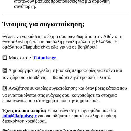
αποτελούν βασικές προϋποθέσεις για μια αρμονική
συνύπαρξη.
Έτοιμος για συγκατοίκηση;
Θέλεις να νοικιάσεις το έξτρα σου υπνοδωμάτιο στην Αθήνα, τη
Θεσσαλονίκη ή σε κάποια άλλη μεγάλη πόλη της Ελλάδας. Η
ομάδα του Flatpulse είναι εδώ για να σε βοηθήσει!
1️⃣ Μπες στο 🔗
flatpulse.gr
.
2️⃣ Δημιούργησε αγγελία με βασικές πληροφορίες για εσένα και
τον χώρο που διαθέτεις — θα πάρει λιγότερο από 1 λεπτό.
3️⃣ Αναζήτησε ευκαιρίες συγκατοίκησης και όταν βρεις κάποια που
να ανταποκρίνεται στις ανάγκες σου, κοινοποίησε τα στοιχεία
επικοινωνίας σου στον χρήστη που την δημοσίευσε.
Έχεις κάποια απορία;
Επικοινώνησε με την ομάδα μας στο
info@flatpulse.gr
για οποιαδήποτε περαιτέρω πληροφορία ή
διευκρίνιση χρειάζεσαι.
Θέλεις να γίνεις μέλος της πιο ζωντανής κοινότητας για