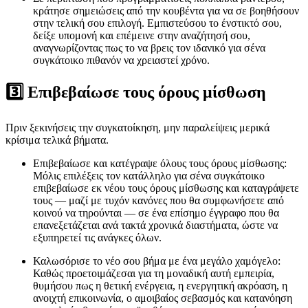
κράτησε σημειώσεις από την κουβέντα για να σε βοηθήσουν
στην τελική σου επιλογή. Εμπιστεύσου το ένστικτό σου,
δείξε υπομονή και επέμεινε στην αναζήτησή σου,
αναγνωρίζοντας πως το να βρεις τον ιδανικό για σένα
συγκάτοικο πιθανόν να χρειαστεί χρόνο.
3️⃣ Επιβεβαίωσε τους όρους μίσθωση
Πριν ξεκινήσεις την συγκατοίκηση, μην παραλείψεις μερικά
κρίσιμα τελικά βήματα.
Επιβεβαίωσε και κατέγραψε όλους τους όρους μίσθωσης:
Μόλις επιλέξεις τον κατάλληλο για σένα συγκάτοικο
επιβεβαίωσε εκ νέου τους όρους μίσθωσης και καταγράψετε
τους — μαζί με τυχόν κανόνες που θα συμφωνήσετε από
κοινού να τηρούνται — σε ένα επίσημο έγγραφο που θα
επανεξετάζεται ανά τακτά χρονικά διαστήματα, ώστε να
εξυπηρετεί τις ανάγκες όλων.
Καλωσόρισε το νέο σου βήμα με ένα μεγάλο χαμόγελο:
Καθώς προετοιμάζεσαι για τη μοναδική αυτή εμπειρία,
θυμήσου πως η θετική ενέργεια, η ενεργητική ακρόαση, η
ανοιχτή επικοινωνία, ο αμοιβαίος σεβασμός και κατανόηση