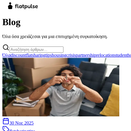
Blog
Όλα όσα χρειάζεσαι για μια επιτυχημένη συγκατοίκηση.
Όλα
discount
flatsharingtips
housingcrisis
partnership
relocation
studenth
30 Νοε 2025