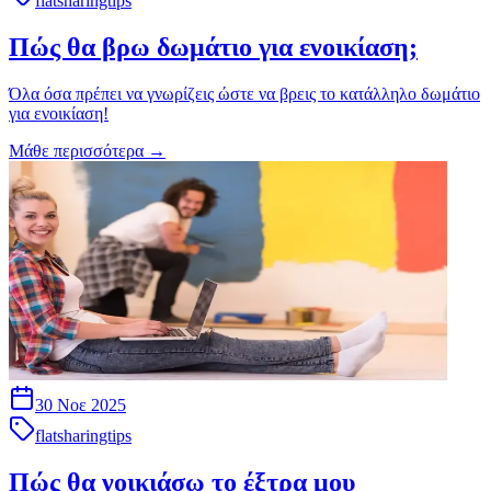
flatsharingtips
Πώς θα βρω δωμάτιο για ενοικίαση;
Όλα όσα πρέπει να γνωρίζεις ώστε να βρεις το κατάλληλο δωμάτιο
για ενοικίαση!
Μάθε περισσότερα
→
30 Νοε 2025
flatsharingtips
Πώς θα νοικιάσω το έξτρα μου